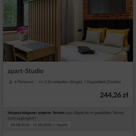
Im Falle der Feststellung einer nicht vertragsgemäßen
Leistungserbringung muss der Gast innerhalb von 14 Tagen
nach Beendigung des Aufenthalts alle Beschwerden
schriftlich oder in Form einer E-Mail vorbringen.
Die Reklamation muss folgende Daten des Gastes enthalten:
Vorname, Nachname, die bei der Reservierung angegebene
E-Mail-Adresse, Angabe des Problems.
Der Dienstleister prüft die Beschwerde innerhalb von 14
Tagen nach ihrem Eingang. Der Kunde wird darüber in der
gleichen Form informiert: schriftlich oder per E-Mail.
Wenn die in der Reklamation enthaltenen Informationen
vervollständigt werden müssen, setzt sich der Dienstleister mit
dem Gast in Verbindung, um sie innerhalb der für die
Anerkennung der Reklamation festgelegten Frist zu liefern.
apart-Studio
Die in Punkt 3 genannte Frist beginnt für den Dienstleister mit
dem Erhalt der vollständigen Reklamation.
4 Personen
2 Einzelbetten (Single), 1 Doppelbett (Double)
Im Falle der Ablehnung der Reklamation ist der Dienstleister
verpflichtet, eine ausführliche Erklärung der Ablehnung
244,26 zł
schriftlich oder per E-Mail zu geben.
VII. SCHLUSSBESTIMMUNGEN
(das Objekt ist im gewählten Termin
Vorgeschlagener anderer Termin
Die Person, die eine Online-Reservierung vornimmt, ist in
nicht zugänglich):
vollem Umfang für die Richtigkeit der im elektronischen
Reservierungsformular angegebenen Daten verantwortlich.
09.08.2026 - 10.08.2026 (1 Nacht)
Der Dienstleister ist nicht verantwortlich für die falsche
Auswahl des Aufenthaltsdatums oder die falsche Eingabe der