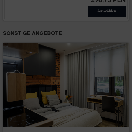
290,75 PLN
IV. DIE ART DES VERTRAGSABSCHLUSSES
Auswählen
Der Vertrag bezieht sich auf die Vermietung von Unterkünften,
die der Dienstleister über die Website anbietet. Der Vertrag
wird durch die Verwendung des elektronischen
Reservierungsformulars mit den folgenden Schritten
SONSTIGE ANGEBOTE
abgeschlossen - Der Gast bestimmt das genaue Datum des
Beginns und des Endes seines Aufenthalts, wählt die
Unterkunft aus und gibt die Anzahl der Personen an,
Die Zusammenfassung der Reservierung erscheint, nachdem
der Gast alle erforderlichen Daten eingegeben hat. Um die
Reservierung vorzunehmen, ist es erforderlich, alle
erforderlichen persönlichen Daten in das elektronische
Reservierungsformular einzugeben, die Allgemeinen
Geschäftsbedingungen zu akzeptieren und die Reservierung
durch Drücken der Schaltfläche [Bestellung abschicken]
abzusenden.
Der Mietvertrag über die Unterkunft gilt als abgeschlossen,
sobald der Dienstleister das elektronische
Reservierungsformular erhalten hat, das durch die Anzeige
einer Nachricht über die Annahme der Reservierung und die
Angabe der Reservierungsnummer bestätigt wird.
Der Gast erhält nach Abschluss des Vertrages eine E-Mail mit
der Bestätigung des Vertrages. In dieser E-Mail sind alle
wichtigen Bestimmungen enthalten, insbesondere der
Gesamtpreis der Dienstleistung, das Datum und die Art der