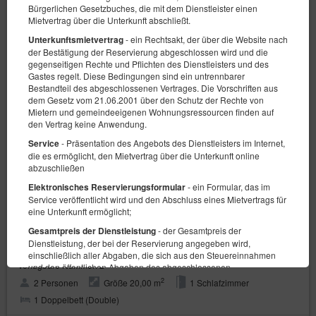
Bürgerlichen Gesetzbuches, die mit dem Dienstleister einen
Mietvertrag über die Unterkunft abschließt.
- ein Rechtsakt, der über die Website nach
Unterkunftsmietvertrag
der Bestätigung der Reservierung abgeschlossen wird und die
gegenseitigen Rechte und Pflichten des Dienstleisters und des
Gastes regelt. Diese Bedingungen sind ein untrennbarer
Bestandteil des abgeschlossenen Vertrages. Die Vorschriften aus
dem Gesetz vom 21.06.2001 über den Schutz der Rechte von
Mietern und gemeindeeigenen Wohnungsressourcen finden auf
den Vertrag keine Anwendung.
- Präsentation des Angebots des Dienstleisters im Internet,
Service
die es ermöglicht, den Mietvertrag über die Unterkunft online
abzuschließen
- ein Formular, das im
Elektronisches Reservierungsformular
Service veröffentlicht wird und den Abschluss eines Mietvertrags für
eine Unterkunft ermöglicht;
- der Gesamtpreis der
Gesamtpreis der Dienstleistung
loft-Studio
Dienstleistung, der bei der Reservierung angegeben wird,
einschließlich aller Abgaben, die sich aus den Steuereinnahmen
Verfügbare Nummer: 2
und den öffentlichen Abgaben des abgeschlossenen
Unterkunftsvertrags ergeben
2
2 Personen
Größe 20,00 m
1 Schlafzimmer
- das Dokument, das die
Datenschutzrichtlinie und Cookies
1 Doppelbett (Double)
Regeln für die Verarbeitung personenbezogener Daten und die