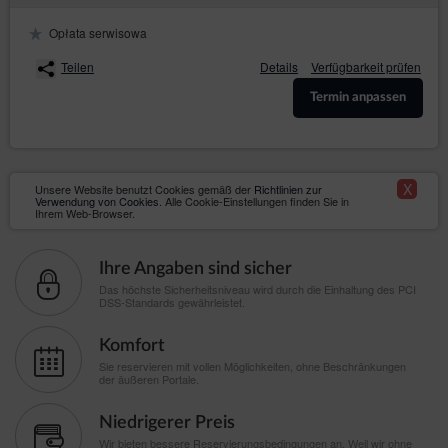
Opłata serwisowa
Teilen
Details
Verfügbarkeit prüfen
Termin anpassen
X
Unsere Website benutzt Cookies gemäß der
Richtlinien zur
Verwendung von Cookies
. Alle Cookie-Einstellungen finden Sie in
Ihrem Web-Browser.
Ihre Angaben sind sicher
Das höchste Sicherheitsniveau wird durch die Einhaltung des PCI
DSS-Standards gewährleistet.
Komfort
Sie reservieren mit vollen Möglichkeiten, ohne Beschränkungen
der äußeren Portale.
Niedrigerer Preis
Wir bieten bessere Reservierungsbedingungen an, Weil wir ohne