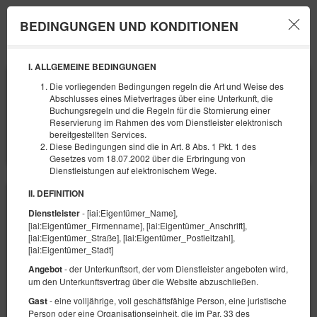
BEDINGUNGEN UND KONDITIONEN
Menu
I. ALLGEMEINE BEDINGUNGEN
ANFANG
ENDE
Die vorliegenden Bedingungen regeln die Art und Weise des
07
08
AUGUST
AUGUST
Abschlusses eines Mietvertrages über eine Unterkunft, die
2026
2026
Buchungsregeln und die Regeln für die Stornierung einer
Reservierung im Rahmen des vom Dienstleister elektronisch
ANZAHL DER PERSONEN
bereitgestellten Services.
2
FILTER
Diese Bedingungen sind die in Art. 8 Abs. 1 Pkt. 1 des
Gesetzes vom 18.07.2002 über die Erbringung von
Dienstleistungen auf elektronischem Wege.
II. DEFINITION
- [iai:Eigentümer_Name],
Dienstleister
[iai:Eigentümer_Firmenname], [iai:Eigentümer_Anschrift],
[iai:Eigentümer_Straße], [iai:Eigentümer_Postleitzahl],
[iai:Eigentümer_Stadt]
- der Unterkunftsort, der vom Dienstleister angeboten wird,
Angebot
um den Unterkunftsvertrag über die Website abzuschließen.
- eine volljährige, voll geschäftsfähige Person, eine juristische
Gast
Person oder eine Organisationseinheit, die im Par. 33 des